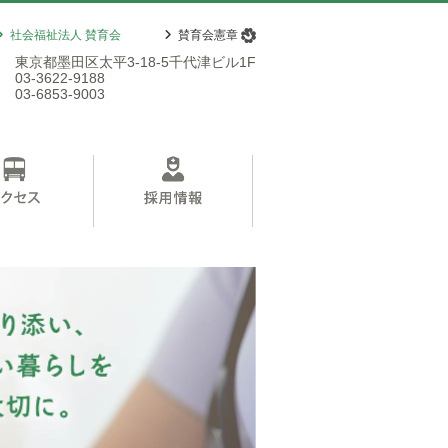
社会福祉法人 賛育会
賛育会憲章
東京都墨田区太平3-18-5千代津ビル1F
L
03-3622-9188
X
03-6853-9003