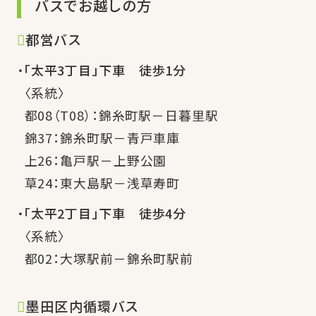
バスでお越しの方
都営バス
「太平3丁目」下車 徒歩1分
〈系統〉
都08（T08）：錦糸町駅－日暮里駅
錦37：錦糸町駅－青戸車庫
上26：亀戸駅－上野公園
草24：東大島駅－浅草寿町
「太平2丁目」下車 徒歩4分
〈系統〉
都02：大塚駅前－錦糸町駅前
墨田区内循環バス